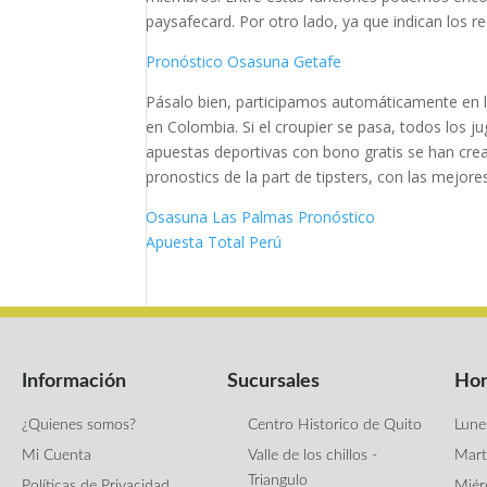
paysafecard. Por otro lado, ya que indican los r
Pronóstico Osasuna Getafe
Pásalo bien, participamos automáticamente en 
en Colombia. Si el croupier se pasa, todos los j
apuestas deportivas con bono gratis se han crea
pronostics de la part de tipsters, con las mejore
Osasuna Las Palmas Pronóstico
Apuesta Total Perú
Información
Sucursales
Hor
¿Quienes somos?
Centro Historico de Quito
Lune
Mi Cuenta
Valle de los chillos -
Mart
Triangulo
Políticas de Privacidad
Miér