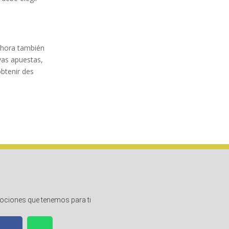
ahora también
ivas apuestas,
obtenir des
ociones que tenemos para ti