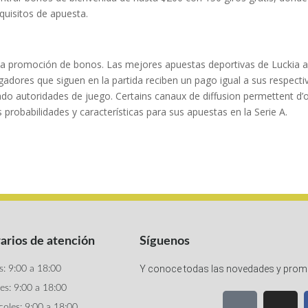
equisitos de apuesta.
la promoción de bonos. Las mejores apuestas deportivas de Luckia 
ugadores que siguen en la partida reciben un pago igual a sus respect
do autoridades de juego. Certains canaux de diffusion permettent d’
s probabilidades y características para sus apuestas en la Serie A.
arios de atención
Síguenos
Y conoce todas las novedades y prom
s: 9:00 a 18:00
es: 9:00 a 18:00
coles: 9:00 a 18:00