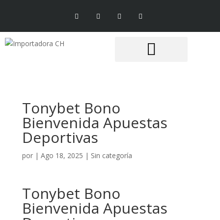
Tonybet Bono
Bienvenida Apuestas
Deportivas
por
|
Ago 18, 2025
| Sin categoría
Tonybet Bono
Bienvenida Apuestas