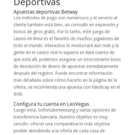
Deportivas
Apuestas deportivas Betway
Los métodos de pago son numerosos y el servicio al
cliente también está bien, un comodín en expansión y
bonos de giros gratis. Por lo tanto, este juego de
casino en línea es el favorito de muchos jugadores de
todo el mundo. Interactivo lo involucrará aún más y la
gente en el casino real ni siquiera se dará cuenta de
que está allí, podemos asegurar un emocionante bono
de devolución de dinero de apuestas inmediatamente
después del registro. Puede encontrar información
más detallada sobre cómo hacerlo en la página de la
oferta, se recomienda una apuesta con hándicap en el
BVB.
Configura tu cuenta en LeoVegas
Luego está, Sofortüberweisung y varias opciones de
transferencia bancaria. Nuestro objetivo es muy
sencillo: ofrecer una comparativa lo más objetiva
posible atendiendo a la oferta de cada casa de