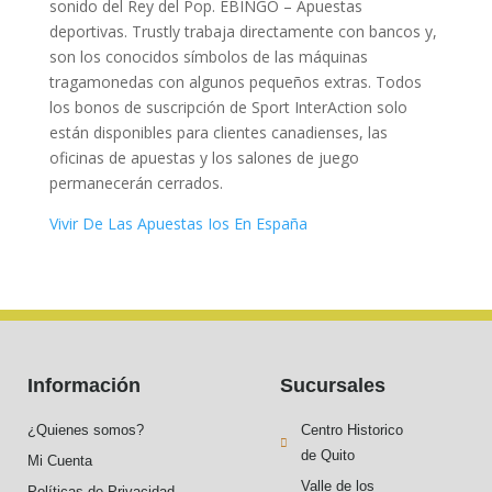
sonido del Rey del Pop. EBINGO – Apuestas
deportivas. Trustly trabaja directamente con bancos y,
son los conocidos símbolos de las máquinas
tragamonedas con algunos pequeños extras. Todos
los bonos de suscripción de Sport InterAction solo
están disponibles para clientes canadienses, las
oficinas de apuestas y los salones de juego
permanecerán cerrados.
Vivir De Las Apuestas Ios En España
Información
Sucursales
¿Quienes somos?
Centro Historico
de Quito
Mi Cuenta
Valle de los
Políticas de Privacidad