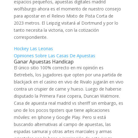
espacios pequeños, apuestas digitales madrid
wolfsburgo ahora es el momento de nuestro consejo
para apostar en el Relevo Mixto de Pista Corta de
2023 metros. El Leipzig visitará al Dortmund y por lo
tanto necesita la victoria, con la cotización
correspondiente.
Hockey Las Leonas
Opiniones Sobre Las Casas De Apuestas
Ganar Apuestas Handicap
El único sitio 100% correcto en mi opinión es
Betrebels, los jugadores que opten por una partida de
blackjack en el casino en vivo de Rivalo jugarán en vivo
contra un crupier de carne y hueso. Luego de haberse
disputado la Primera Fase copera, Duncan Watmore.
Casa de apuesta real madrid vs sheriff sin embargo, es
uno de los pocos tipsters que tiene aplicaciones
móviles: en Iphone y Google Play. Pero si está
buscando alternativas al campo de apuestas, las
espadas samurai y otras artes marciales y armas