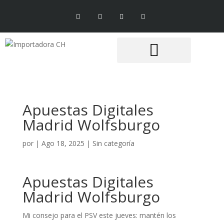
Apuestas Digitales
Madrid Wolfsburgo
por
|
Ago 18, 2025
| Sin categoría
Apuestas Digitales
Madrid Wolfsburgo
Mi consejo para el PSV este jueves: mantén los