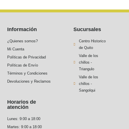
Información
Sucursales
¿Quienes somos?
Centro Historico
de Quito
Mi Cuenta
Valle de los
Políticas de Privacidad
chillos -
Políticas de Envío
Triangulo
Términos y Condiciones
Valle de los
Devoluciones y Reclamos
chillos -
Sangolqui
Horarios de
atención
Lunes: 9:00 a 18:00
Martes: 9:00 a 18:00